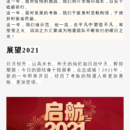
这一年，面对疫情的挑战，我们用汗水烙印成长，以实干
砥砺前行。
这一年，面对发展的考验，我们于疲惫时坚毅刚强，于挫
折时振奋昂扬。
凡中塑造不凡
这一年，我们做示范、创一流，
在平
，将
莹莹之火、涓涓之力汇聚成为翔通团队不断前行的曜日之
光！
展望2021
日月恒升，山高水长。昨天的灿烂如日挂中天，辉煌
耀眼；今日的团结像十指握拳，众志成城！2021年，
新的一年即将开启，经历了考验的翔通人将更加勇
敢、更加坚强。