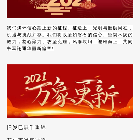
我们满怀信心踏上新的征程。
征途上，
光明
与
磨砺
同在，
机遇与挑战并存。
我们将以坚如磐石的信心、坚韧不拔的
毅力，凝心聚力、攻坚克难，风雨坎坷、迎难而上，共同
书写翔通华丽
新篇章!
旧岁已展千重锦